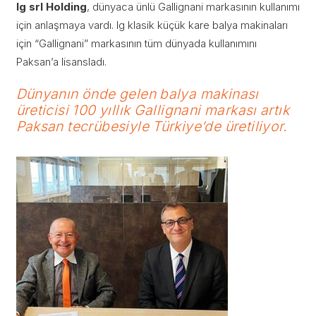
lg srl Holding
, dünyaca ünlü Gallignani markasının kullanımı
için anlaşmaya vardı. lg klasik küçük kare balya makinaları
için “Gallignani” markasının tüm dünyada kullanımını
Paksan’a lisansladı.
Dünyanın önde gelen balya makinası
üreticisi 100 yıllık Gallignani markası artık
Paksan tecrübesiyle Türkiye’de üretiliyor.